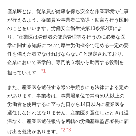
産業医とは、従業員が健康を保ち安全な作業環境で仕事
が行えるよう、従業員や事業者に指導・助言を行う医師
のことをいいます。労働安全衛生法第13条第2項によ
り、“産業医は労働者の健康管理等を行うのに必要な医
学に関する知識について厚生労働省令で定める一定の要
件を備えた者でなければならない” と規定されており、
企業において医学的、専門的立場から助言する役割を
*1
担っています。
また、産業医を選任する際の手続きにも法律による定め
があります。事業者は、事業場単位で常時50人以上の
労働者を使用するに至った日から14日以内に産業医を
選任しなければなりません。産業医を選任したときは遅
滞なく、産業医選任報告を所轄の労働基準監督署長に届
*2
*3
け出る義務があります。