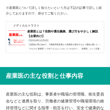
※産業医について詳しく知りたいという方は下記の記事で詳しく紹
介しておりますので、併せてご覧ください。
メディカルトラスト
産業医とは？役割や選任義務、選び方をやさしく解説
【企業向け】
2024年10月6日
「従業員が増え始めて、労働基準監督署から産業医を選任するよう通知が届いた！」
「そもそも”産業医”って何？どんなことをしてくれるの？」「産業医」という言葉は
企業の従業員数が増え始めると耳にする機会も増えてきますね。聞いたことがあるも
のの、「なぜ自社に必要なのか」「どのようなことをしてもらえるのか」分からず、
不安や焦りを感じている担当者は多いのではないでしょうか。産業医とは、労働者の
健康管理や労働環境の安全を支援する医師のことです。医師とは言っても医療行為を
するのではなく、企業の事業場の安全衛生管...
産業医の主な役割と仕事内容
産業医の主な役割は、事業者や職場の管理職、衛生委員
会などと連携を取り、労働者の健康管理や職場環境の維
持管理などに関する指導・助言を行い、安全で健康的な