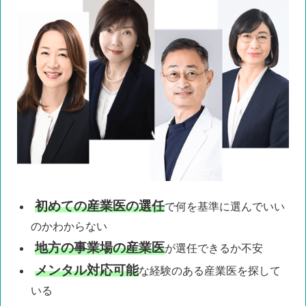
初めての産業医
の選任
で
何を基準に
選んでいい
のかわからない
地方の事業場の産業医
が
選任できるか不安
メンタル対応可能
な
経験のある産業医を探して
いる