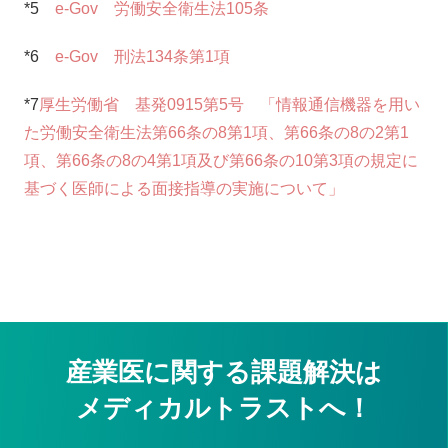
*5
e-Gov 労働安全衛生法105条
*6
e-Gov 刑法134条第1項
*7
厚生労働省 基発0915第5号 「情報通信機器を用い
た労働安全衛生法第66条の8第1項、第66条の8の2第1
項、第66条の8の4第1項及び第66条の10第3項の規定に
基づく医師による面接指導の実施について」
産業医に関する課題解決は
メディカルトラストへ！