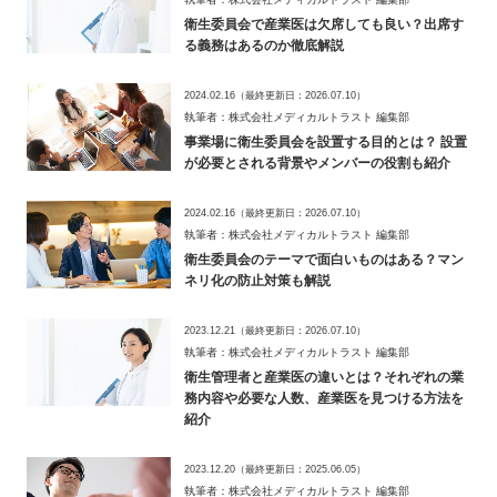
衛生委員会で産業医は欠席しても良い？出席す
る義務はあるのか徹底解説
2024.02.16
（最終更新日：
2026.07.10
）
執筆者：株式会社メディカルトラスト 編集部
事業場に衛生委員会を設置する目的とは？ 設置
が必要とされる背景やメンバーの役割も紹介
2024.02.16
（最終更新日：
2026.07.10
）
執筆者：株式会社メディカルトラスト 編集部
衛生委員会のテーマで面白いものはある？マン
ネリ化の防止対策も解説
2023.12.21
（最終更新日：
2026.07.10
）
執筆者：株式会社メディカルトラスト 編集部
衛生管理者と産業医の違いとは？それぞれの業
務内容や必要な人数、産業医を見つける方法を
紹介
2023.12.20
（最終更新日：
2025.06.05
）
執筆者：株式会社メディカルトラスト 編集部