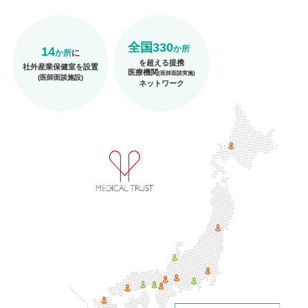
全国330
か所
14
か所
に
を超える提携
社外産業保健室を設置
医療機関
(医師面談実施)
(医師面談施設)
ネットワーク