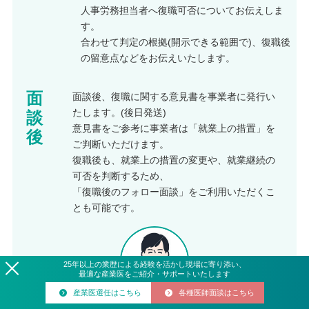
人事労務担当者へ復職可否についてお伝えしま
す。
合わせて判定の根拠(開示できる範囲で)、復職後
の留意点などをお伝えいたします。
面
面談後、復職に関する意見書を事業者に発行い
たします。(後日発送)
談
意見書をご参考に事業者は「就業上の措置」を
後
ご判断いただけます。
復職後も、就業上の措置の変更や、就業継続の
可否を判断するため、
「復職後のフォロー面談」をご利用いただくこ
とも可能です。
25
年
以上の業歴による経験を活かし現場に寄り添い、
最適な産業医をご紹介・サポートいたします
産業医選任はこちら
各種医師面談はこちら