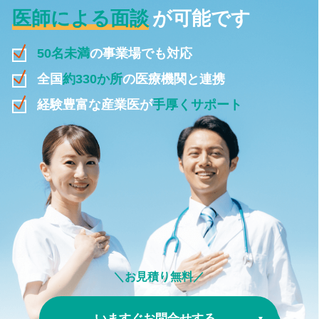
医師による面談
が可能です
50名未満
の事業場でも対応
全国
約330か所
の医療機関と連携
経験豊富な産業医が
手厚くサポート
＼お見積り無料／
いますぐお問合せする