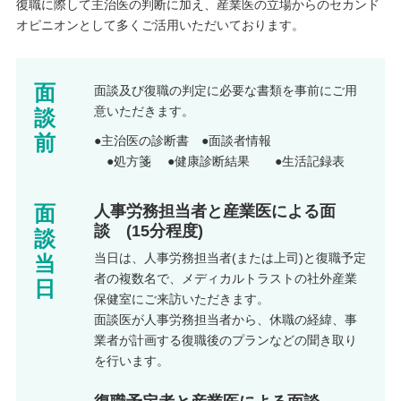
復職に際して主治医の判断に加え、産業医の立場からのセカンド
オピニオンとして多くご活用いただいております。
面
面談及び復職の判定に必要な書類を事前にご用
意いただきます。
談
前
●主治医の診断書 ●面談者情報
●処方箋
●健康診断結果
●生活記録表
面
人事労務担当者と産業医による面
談 (15分程度)
談
当日は、人事労務担当者(または上司)と復職予定
当
者の複数名で、メディカルトラストの社外産業
日
保健室にご来訪いただきます。
面談医が人事労務担当者から、休職の経緯、事
業者が計画する復職後のプランなどの聞き取り
を行います。