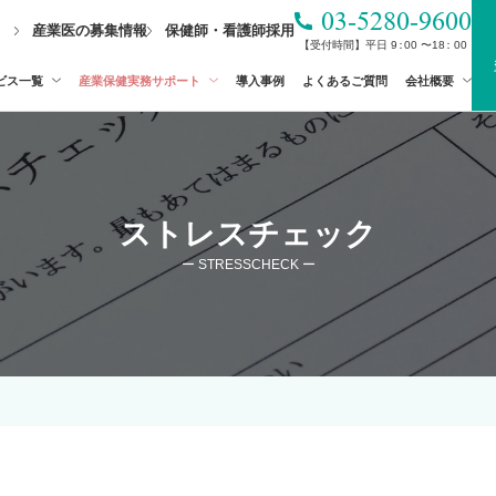
03-5280-9600
産業医の募集情報
保健師・看護師採用
【受付時間】平日
9
：
00
〜
1
8
：00
ビス一覧
産業保健実務サポート
導入事例
よくあるご質問
会社概要
ストレスチェック
ー STRESSCHECK ー