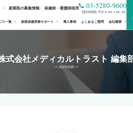
03-5280-9600
産業医の募集情報
保健師・看護師採用
【受付時間】平日
9
：
00
〜
1
8
：00
ビス一覧
産業保健実務サポート
導入事例
よくあるご質問
会社概要
株式会社メディカルトラスト 編集
ー AUTHOR ー