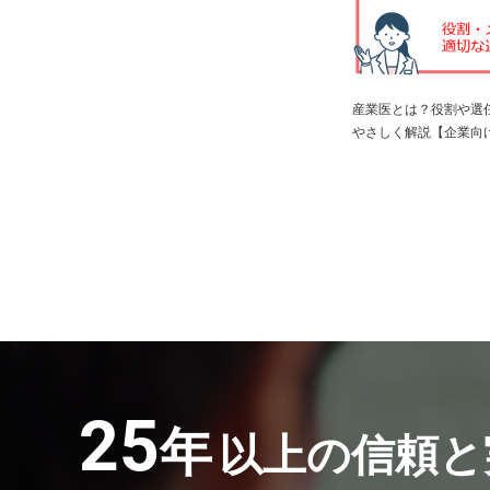
産業医とは？役割や選
やさしく解説【企業向
25
年
以上の信頼と