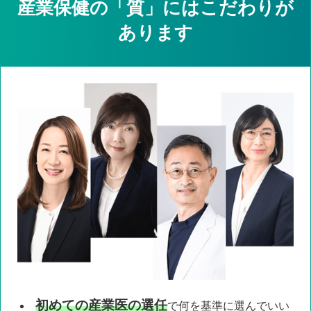
産業保健の「質」にはこだわりが
あります
初めての産業医
の選任
で
何を基準に
選んでいい