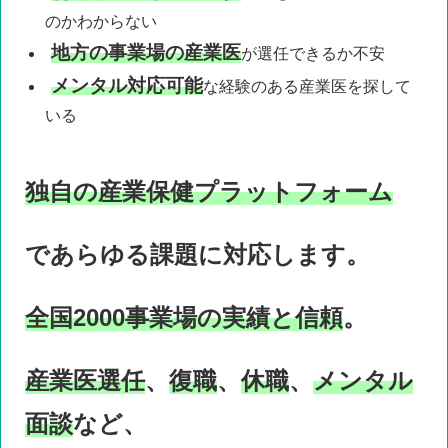
のかわからない
地方の事業場の産業医
が
選任できるか不安
メンタル対応可能
な
経験のある産業医を探して
いる
独自の産業保健プラットフォーム
であらゆる課題に対応します。
全国2000事業場の実績と信頼
。
産業医選任
、
復職
、
休職
、
メンタル
面談
など、