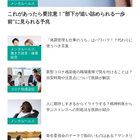
メンタルヘルス
これがあったら要注意！”部下が追い詰められる一歩
前”に見られる予兆
「体調管理も仕事のうち」はパワハラ！？代わりに
使うべき言葉
メンタルヘルス,
働き方改革・健康
経営
新型コロナ感染後の職場復帰で気を付けることは？
目安時期や注意点について医師が解説
コロナ他感染症
人に期待しすぎるからイライラする？精神科医から
学ぶストレスへの対処法を医師が紹介
メンタルヘルス
衛生委員会のテーマで面白いものはある？マンネリ