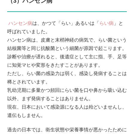
（3）ハンセン病
ハンセン病
は、かつて「らい」あるいは「
らい病
」と
呼ばれていました。
ハンセン病は、皮膚と末梢神経の病気で、らい菌という
結核菌等と同じ抗酸菌という細菌が原因で起こります。
診断や治療が遅れると、後遺症として主に指、手、足等
に知覚マヒや変形をきたすことがあります。
ただし、らい菌の感染力は弱く、感染し発病することは
稀とされています。
乳幼児期に多量かつ頻回にらい菌を口や鼻から吸い込む
以外、まず発病することはありません。
現在、日本において感染源になる人は殆どいませんし、
遺伝もしません。
過去の日本では、衛生状態や栄養事情が悪かったために