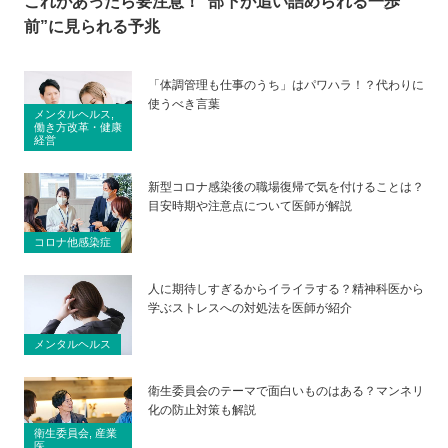
これがあったら要注意！”部下が追い詰められる一歩
前”に見られる予兆
「体調管理も仕事のうち」はパワハラ！？代わりに
使うべき言葉
メンタルヘルス,
働き方改革・健康
経営
新型コロナ感染後の職場復帰で気を付けることは？
目安時期や注意点について医師が解説
コロナ他感染症
人に期待しすぎるからイライラする？精神科医から
学ぶストレスへの対処法を医師が紹介
メンタルヘルス
衛生委員会のテーマで面白いものはある？マンネリ
化の防止対策も解説
衛生委員会, 産業
医