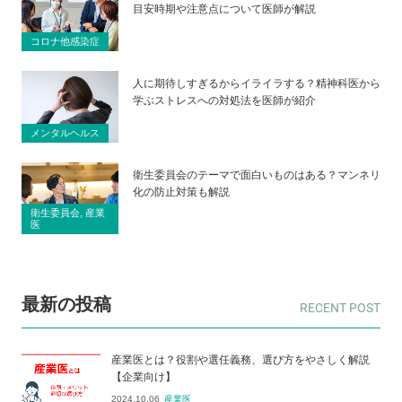
目安時期や注意点について医師が解説
コロナ他感染症
人に期待しすぎるからイライラする？精神科医から
学ぶストレスへの対処法を医師が紹介
メンタルヘルス
衛生委員会のテーマで面白いものはある？マンネリ
化の防止対策も解説
衛生委員会, 産業
医
最新の投稿
産業医とは？役割や選任義務、選び方をやさしく解説
【企業向け】
2024.10.06
産業医