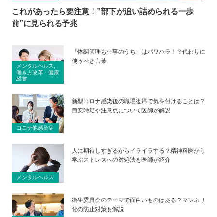
これがあったら要注意！”部下が追い詰められる一歩
前”に見られる予兆
「体調管理も仕事のうち」はパワハラ！？代わりに
使うべき言葉
メンタルヘルス,
働き方改革・健康
経営
新型コロナ感染後の職場復帰で気を付けることは？
目安時期や注意点について医師が解説
コロナ他感染症
人に期待しすぎるからイライラする？精神科医から
学ぶストレスへの対処法を医師が紹介
メンタルヘルス
衛生委員会のテーマで面白いものはある？マンネリ
化の防止対策も解説